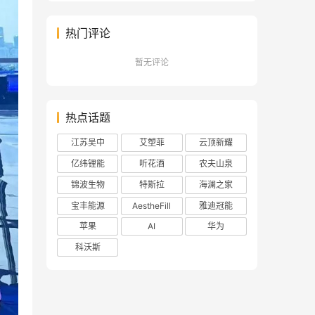
热门评论
暂无评论
热点话题
江苏吴中
艾塑菲
云顶新耀
亿纬锂能
听花酒
农夫山泉
锦波生物
特斯拉
海澜之家
宝丰能源
AestheFill
雅迪冠能
苹果
AI
华为
科沃斯