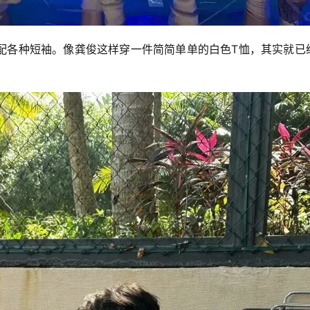
配各种短袖。像龚俊这样穿一件简简单单的白色T恤，其实就已
。