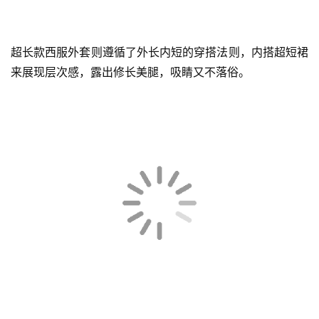
超长款西服外套则遵循了外长内短的穿搭法则，内搭超短裙
来展现层次感，露出修长美腿，吸睛又不落俗。
首
页
快
讯
公
司
时
尚