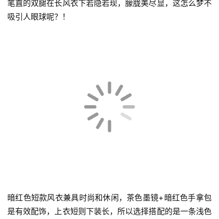
笔直的双腿在长风衣下若隐若现，朦胧美尽显，这怎么梦不
吸引人眼球呢？！
暗红色短款风衣兼具时尚和休闲，茶色墨镜+暗红色手拿包
是有效配饰，上衣短则下装长，所以选择搭配的是一条浅色