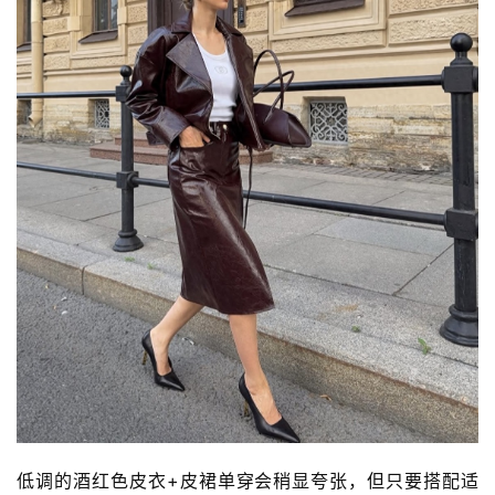
低调的酒红色皮衣+皮裙单穿会稍显夸张，但只要搭配适