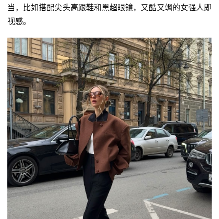
当，比如搭配尖头高跟鞋和黑超眼镜，又酷又飒的女强人即
视感。