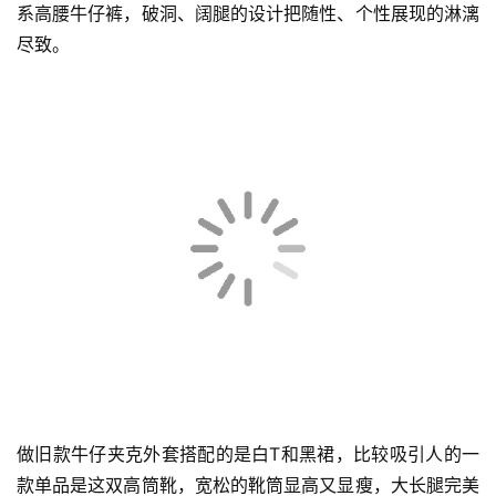
系高腰牛仔裤，破洞、阔腿的设计把随性、个性展现的淋漓
尽致。
做旧款牛仔夹克外套搭配的是白T和黑裙，比较吸引人的一
款单品是这双高筒靴，宽松的靴筒显高又显瘦，大长腿完美