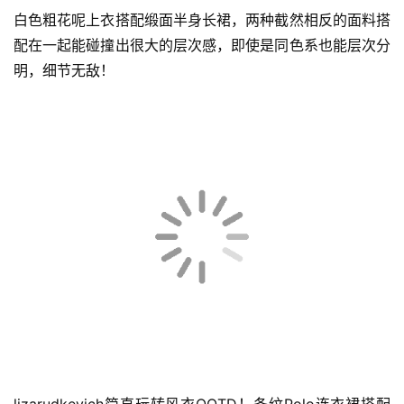
白色粗花呢上衣搭配缎面半身长裙，两种截然相反的面料搭
配在一起能碰撞出很大的层次感，即使是同色系也能层次分
科
明，细节无敌！
技