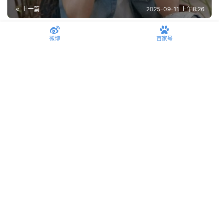
上一篇
2025-09-11 上午8:26
男生夏天穿针织？是闷骚雷人还是高级天花板？
微博
百家号
2025-09-15 下午2:23
下一篇
相关推荐
男生黑色T恤这么搭配，还有谁敢说你们没有品味？
2026-07-29
时尚
关于崔然俊的衣品，真的值得反复观看学习，拿走不
谢！
2026-07-28
时尚
和老爸共享衣柜是什么体验？海澜之家短袖竟然我俩穿
都好看！