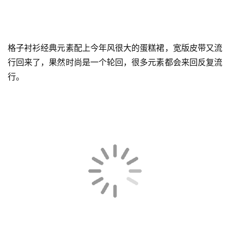
格子衬衫经典元素配上今年风很大的蛋糕裙，宽版皮带又流
首
行回来了，果然时尚是一个轮回，很多元素都会来回反复流
页
行。
快
讯
公
司
时
尚