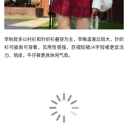
早秋款多以衬衫和针织衫叠穿为主，早晚温差比较大，针织
衫可披肩可穿着，实用性很强，百褶短裙/A字短裙更显活
力、俏皮，牛仔裤更具休闲气息。