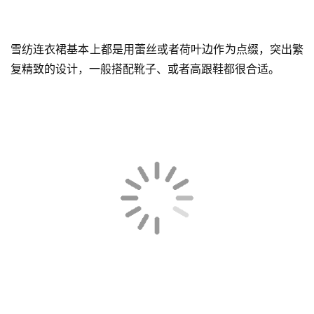
雪纺连衣裙基本上都是用蕾丝或者荷叶边作为点缀，突出繁
科
复精致的设计，一般搭配靴子、或者高跟鞋都很合适。
技