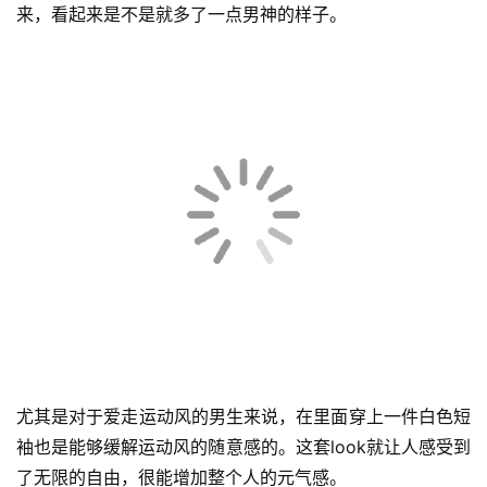
来，看起来是不是就多了一点男神的样子。
首
页
快
讯
公
司
尤其是对于爱走运动风的男生来说，在里面穿上一件白色短
时
袖也是能够缓解运动风的随意感的。这套look就让人感受到
尚
了无限的自由，很能增加整个人的元气感。