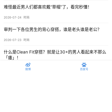
2026-07-29
时尚
关于崔然俊的衣品，真的值得反复观看学习，拿走不
谢！
2026-07-28
时尚
和老爸共享衣柜是什么体验？海澜之家短袖竟然我俩穿
都好看！
2026-07-27
时尚
难怪最近男人们都喜欢戴“草帽”了，看完秒懂！
微博
百家号
2026-07-24
时尚
审判一下各位男生的背心穿搭，谁是老头谁是老公？
2026-07-23
时尚