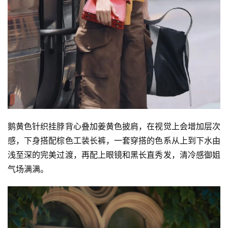
鹅黄色针织挂脖背心叠加姜黄色披肩，在视觉上会增加层次
感，下身搭配棕色工装长裤，一套穿搭的色系从上到下水由
浅至深的完美过渡，再配上眼镜和黑长直秀发，清冷感御姐
气场满满。