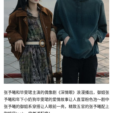
张予曦和毕雯珺主演的偶像剧《深情眼》浪漫播出，御姐张
予曦和年下小奶狗毕雯珺的爱情故事让人直冒粉色泡～剧中
张予曦的御姐系穿搭让人眼前一亮，精致五官的张予曦配上