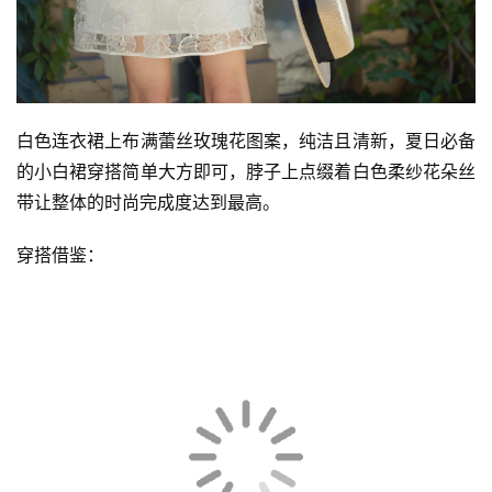
白色连衣裙上布满蕾丝玫瑰花图案，纯洁且清新，夏日必备
的小白裙穿搭简单大方即可，脖子上点缀着白色柔纱花朵丝
首
带让整体的时尚完成度达到最高。
页
穿搭借鉴：
快
讯
公
司