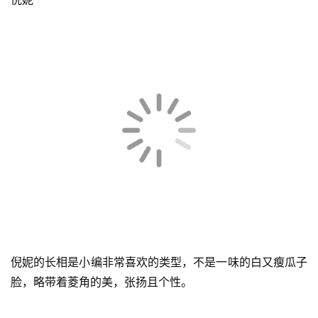
宽松字母款T恤+短款鲨鱼裤+小白袜+小白鞋，很运动感的
一套穿搭，居家、运动健身必备，配上同色系鸭舌帽，轻松
首
享受松弛感人生。
页
倪妮
快
讯
公
司