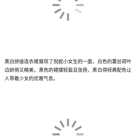
浅灰色V领上衣搭配黑色A字短裙，这一身机场look曾冲上
热搜，太高级太chic！有一种欧美轻熟女的时尚感，又有亚
洲女性的清冷气质。
黑白拼接连衣裙展现了倪妮小女生的一面，白色的蕾丝荷叶