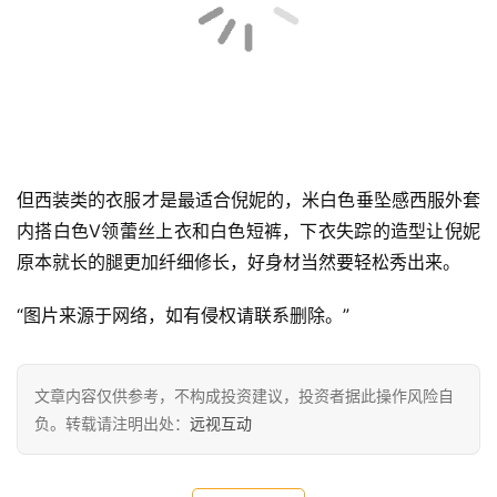
边娇俏又精美，黑色的裙摆轻盈且张扬，黑白得经典配色让
人带着少女的优雅气息。
但西装类的衣服才是最适合倪妮的，米白色垂坠感西服外套
内搭白色V领蕾丝上衣和白色短裤，下衣失踪的造型让倪妮