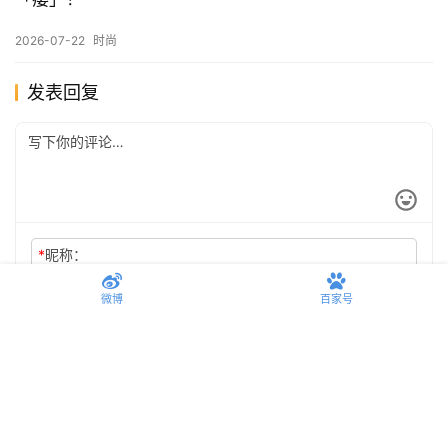
难怪最近男人们都喜欢戴“草帽”了，看完秒懂！
2026-07-24
时尚
审判一下各位男生的背心穿搭，谁是老头谁是老公？
2026-07-23
时尚
什么是Clean Fit穿搭？就是让30+的男人看起来不那么
「痿」！
2026-07-22
时尚
微博
百家号
发表回复