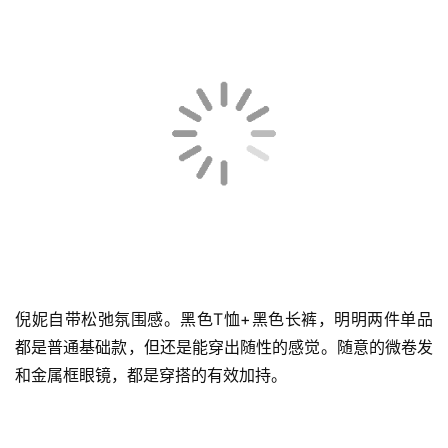
时
尚
科
倪妮的长相是小编非常喜欢的类型，不是一味的白又瘦瓜子
技
脸，略带着菱角的美，张扬且个性。