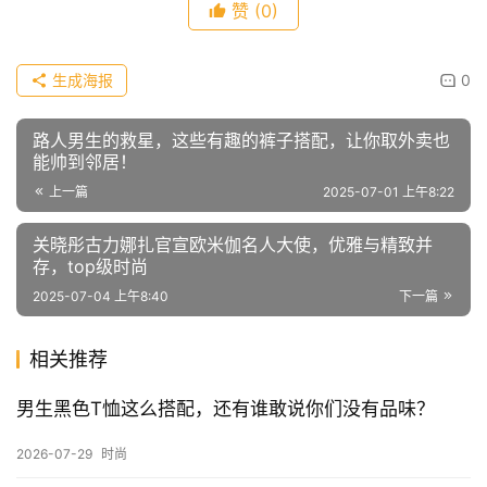
原本就长的腿更加纤细修长，好身材当然要轻松秀出来。
“图片来源于网络，如有侵权请联系删除。”
文章内容仅供参考，不构成投资建议，投资者据此操作风险自
负。转载请注明出处：
远视互动
赞
(0)
生成海报
0
路人男生的救星，这些有趣的裤子搭配，让你取外卖也
能帅到邻居！
上一篇
2025-07-01 上午8:22