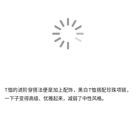
倪妮自带松弛氛围感。黑色T恤+黑色长裤，明明两件单品
都是普通基础款，但还是能穿出随性的感觉。随意的微卷发
和金属框眼镜，都是穿搭的有效加持。