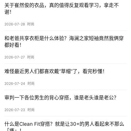
关晓彤古力娜扎官宣欧米伽名人大使，优雅与精致并
存，top级时尚
2025-07-04 上午8:40
下一篇
相关推荐
男生黑色T恤这么搭配，还有谁敢说你们没有品味？
2026-07-29
时尚
关于崔然俊的衣品，真的值得反复观看学习，拿走不
谢！
2026-07-28
时尚
和老爸共享衣柜是什么体验？海澜之家短袖竟然我俩穿
都好看！
2026-07-27
时尚