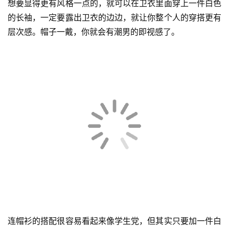
想要显得更有风格一点的，就可以在卫衣里面穿上一件白色
页
的长袖，一定要露出卫衣的边边，就让你整个人的穿搭更有
层次感。帽子一戴，你就会有潮男的即视感了。
快
讯
公
司
时
尚
科
技