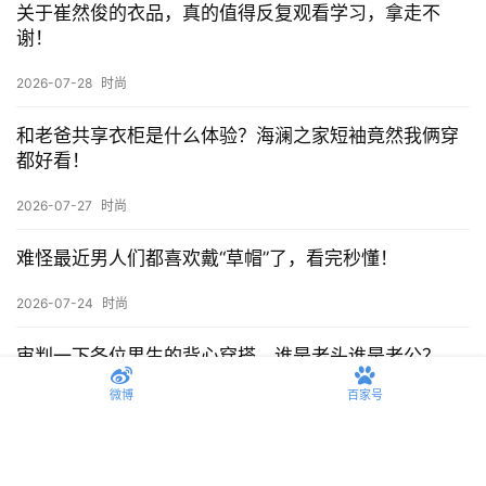
打工人西装避雷指南：穿错像中介，穿对像投行精英！
2025-04-03 下午3:36
下一篇
相关推荐
男生黑色T恤这么搭配，还有谁敢说你们没有品味？
2026-07-29
时尚
关于崔然俊的衣品，真的值得反复观看学习，拿走不
谢！
2026-07-28
时尚
微博
百家号
和老爸共享衣柜是什么体验？海澜之家短袖竟然我俩穿
都好看！
2026-07-27
时尚