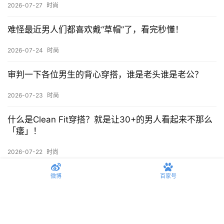
2026-07-29
时尚
关于崔然俊的衣品，真的值得反复观看学习，拿走不
谢！
2026-07-28
时尚
和老爸共享衣柜是什么体验？海澜之家短袖竟然我俩穿
都好看！
2026-07-27
时尚
难怪最近男人们都喜欢戴“草帽”了，看完秒懂！
2026-07-24
时尚
微博
百家号
审判一下各位男生的背心穿搭，谁是老头谁是老公？
2026-07-23
时尚