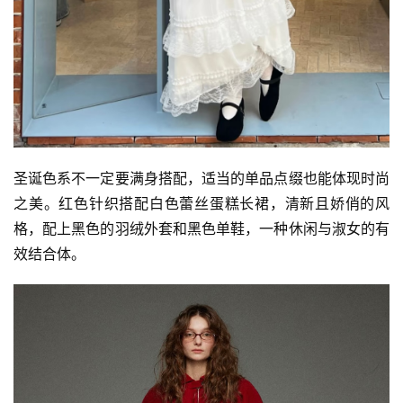
圣诞色系不一定要满身搭配，适当的单品点缀也能体现时尚
之美。红色针织搭配白色蕾丝蛋糕长裙，清新且娇俏的风
格，配上黑色的羽绒外套和黑色单鞋，一种休闲与淑女的有
效结合体。