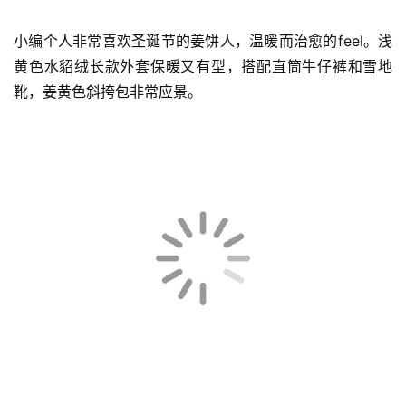
小编个人非常喜欢圣诞节的姜饼人，温暖而治愈的feel。浅
黄色水貂绒长款外套保暖又有型，搭配直筒牛仔裤和雪地
靴，姜黄色斜挎包非常应景。