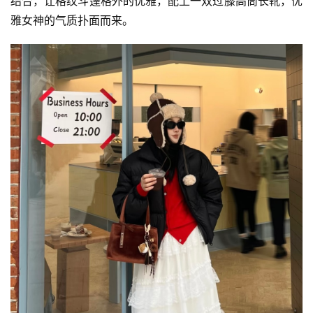
结合，让格纹斗篷格外的优雅，配上一双过膝高筒长靴，优
雅女神的气质扑面而来。