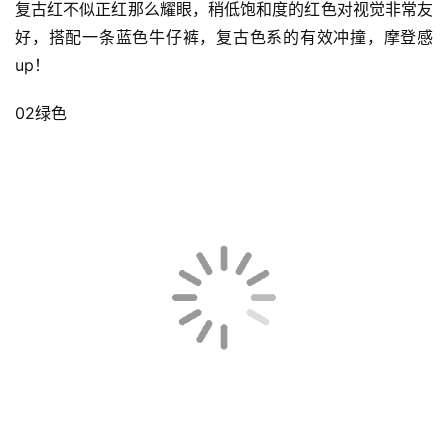
复古红不似正红那么耀眼，稍低饱和度的红色对视觉非常友
好，搭配一条蓝色牛仔裤，复古色系的有效冲撞，摩登感
up！
02绿色
首
页
快
讯
公