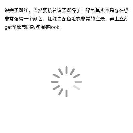
司
说完圣诞红，当然要接着说圣诞绿了！绿色其实也是存在感
非常强得一个颜色，红绿白配色毛衣非常的应景，穿上立刻
get圣诞节同款氛围感look。
时
尚
科
技