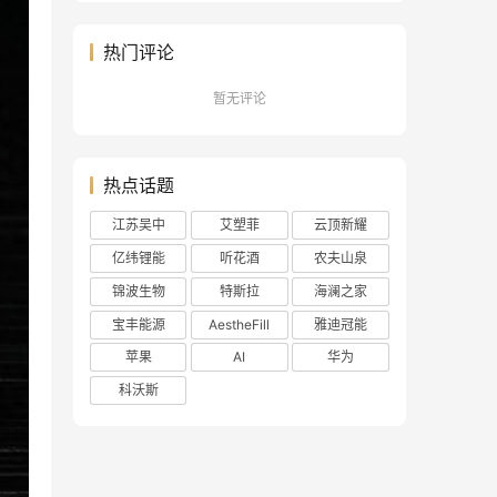
热门评论
暂无评论
热点话题
江苏吴中
艾塑菲
云顶新耀
亿纬锂能
听花酒
农夫山泉
锦波生物
特斯拉
海澜之家
宝丰能源
AestheFill
雅迪冠能
苹果
AI
华为
科沃斯