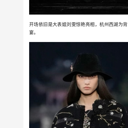
开场依旧是大表姐刘雯惊艳亮相，杭州西湖为背
宴。