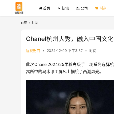
首页
快讯
公司
时尚
首页
时尚
Chanel杭州大秀，融入中国文
远视财商
•
2024-12-09 下午3:37
•
时尚
此次Chanel2024/25早秋高级手工坊系列选择
寓所中的乌木漆面屏风上描绘了西湖风光。