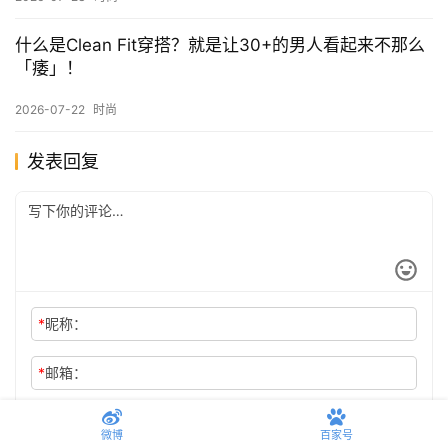
和老爸共享衣柜是什么体验？海澜之家短袖竟然我俩穿
都好看！
2026-07-27
时尚
难怪最近男人们都喜欢戴“草帽”了，看完秒懂！
2026-07-24
时尚
审判一下各位男生的背心穿搭，谁是老头谁是老公？
2026-07-23
时尚
什么是Clean Fit穿搭？就是让30+的男人看起来不那么
「痿」！
2026-07-22
时尚
发表回复
微博
百家号