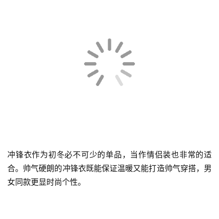
如果喜欢同色系同款呢大衣的情侣们快看过来！深灰色质感
长款呢大衣干练而利落，通过搭配不同色系的围巾去打造异
同时尚，深浅不一的围巾成为情侣穿搭的点睛之笔。