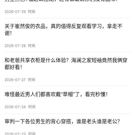
在《永夜星河》帅够了吧？丁禹兮私服穿搭也能满足你
对男友的幻想
上一篇
2024-11-25 上午8:50
海澜之家2024年前三季实现营收超152亿 创新引领全
品类高质量发展
2024-11-25 下午1:53
下一篇
相关推荐
男生黑色T恤这么搭配，还有谁敢说你们没有品味？
2026-07-29
时尚
关于崔然俊的衣品，真的值得反复观看学习，拿走不
谢！
2026-07-28
时尚