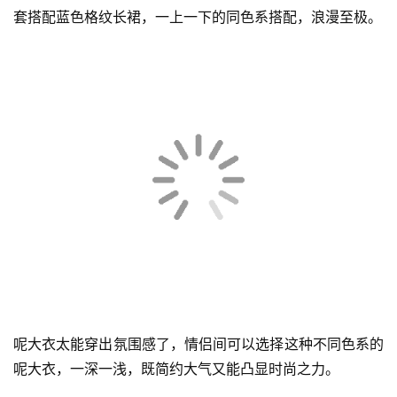
首
页
快
讯
公
男生硬朗的夹克衫配上棕色休闲长裤，女生则是棕色呢子外
司
套搭配蓝色格纹长裙，一上一下的同色系搭配，浪漫至极。
时
尚
科