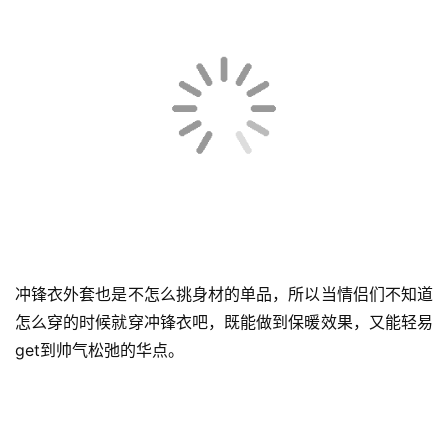
冲锋衣作为初冬必不可少的单品，当作情侣装也非常的适
合。帅气硬朗的冲锋衣既能保证温暖又能打造帅气穿搭，男
女同款更显时尚个性。