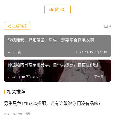
赞
(0)
生成海报
0
软糯慵懒，舒服温柔，男生一定要学会穿毛衣啊！
上一篇
2024-11-15 上午11:10
钟楚曦的日常穿搭分享，自带高级感，自信且御姐
2024-11-18 下午3:07
下一篇
首
页
相关推荐
男生黑色T恤这么搭配，还有谁敢说你们没有品味？
快
2026-07-29
时尚