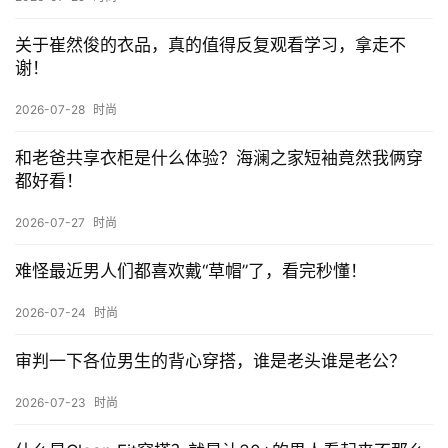
讯
关于崔然俊的衣品，真的值得反复观看学习，拿走不
谢！
公
司
2026-07-28
时尚
和老爸共享衣柜是什么体验？海澜之家短袖竟然我俩穿
都好看！
时
尚
2026-07-27
时尚
难怪最近男人们都喜欢戴“草帽”了，看完秒懂！
科
技
2026-07-24
时尚
审判一下各位男生的背心穿搭，谁是老头谁是老公？
2026-07-23
时尚