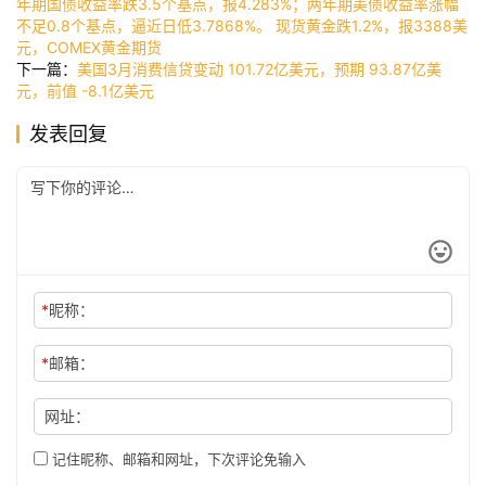
快
年期国债收益率跌3.5个基点，报4.283%；两年期美债收益率涨幅
不足0.8个基点，逼近日低3.7868%。 现货黄金跌1.2%，报3388美
讯
元，COMEX黄金期货
下一篇：
美国3月消费信贷变动 101.72亿美元，预期 93.87亿美
元，前值 -8.1亿美元
公
发表回复
司
时
尚
*
昵称：
科
*
邮箱：
技
网址：
记住昵称、邮箱和网址，下次评论免输入