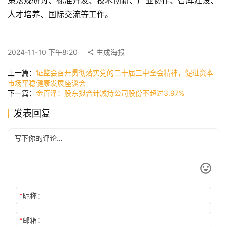
策法规研讨、标准开发、技术创新、产业协作、智库建设、
人才培养、国际交流等工作。
快
讯
2024-11-10 下午8:20
生成海报
上一篇：
证监会召开贯彻落实党的二十届三中全会精神，促进资本
公
市场平稳健康发展座谈会
司
下一篇：
金百泽：股东拟合计减持公司股份不超过3.97%
发表回复
时
尚
科
*
昵称：
技
*
邮箱：