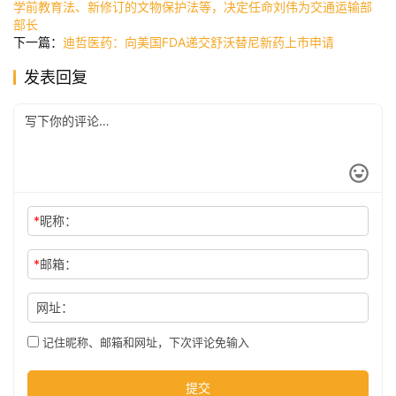
学前教育法、新修订的文物保护法等，决定任命刘伟为交通运输部
讯
部长
下一篇：
迪哲医药：向美国FDA递交舒沃替尼新药上市申请
发表回复
公
司
时
尚
*
昵称：
科
*
邮箱：
技
网址：
记住昵称、邮箱和网址，下次评论免输入
提交