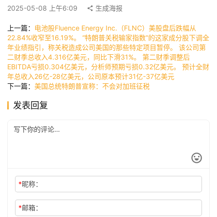
2025-05-08 上午6:09
生成海报
快
上一篇：
电池股Fluence Energy Inc.（FLNC）美股盘后跌幅从
讯
22.84%收窄至16.19%。 “特朗普关税输家指数”的这家成分股下调全
年业绩指引，称关税造成公司美国的那些特定项目暂停。 该公司第
二财季总收入4.316亿美元，同比下滑31%。 第二财季调整后
EBITDA亏损0.304亿美元，分析师预期亏损0.32亿美元。 预计全财
公
年总收入26亿-28亿美元，公司原本预计31亿-37亿美元
司
下一篇：
美国总统特朗普宣称：不会对加班征税
发表回复
时
尚
科
*
昵称：
技
*
邮箱：