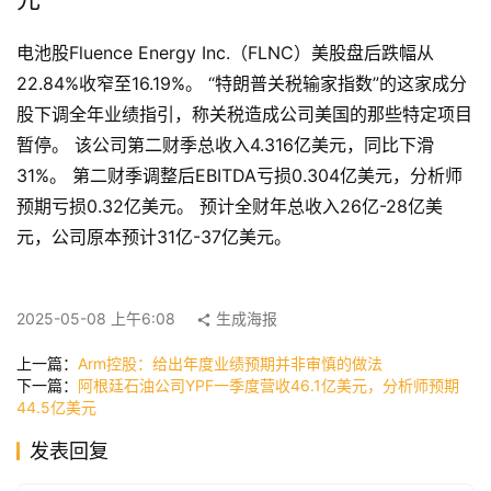
首
电池股Fluence Energy Inc.（FLNC）美股盘后跌幅从
页
22.84%收窄至16.19%。 “特朗普关税输家指数”的这家成分
股下调全年业绩指引，称关税造成公司美国的那些特定项目
暂停。 该公司第二财季总收入4.316亿美元，同比下滑
快
31%。 第二财季调整后EBITDA亏损0.304亿美元，分析师
讯
预期亏损0.32亿美元。 预计全财年总收入26亿-28亿美
元，公司原本预计31亿-37亿美元。
公
司
2025-05-08 上午6:08
生成海报
上一篇：
Arm控股：给出年度业绩预期并非审慎的做法
下一篇：
阿根廷石油公司YPF一季度营收46.1亿美元，分析师预期
时
44.5亿美元
尚
发表回复