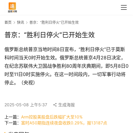
首页
快讯
普京：“胜利日停火”已开始生效
普京：“胜利日停火”已开始生效
俄罗斯总统普京当地时间8日宣布，“胜利日停火”已于莫斯
科时间当天0时开始生效。俄罗斯总统普京4月28日决定，
在纪念苏联伟大卫国战争胜利80周年庆典期间，即5月8日0
时至11日0时实施停火。在这一时间段内，一切军事行动将
停止。（央视）
首
页
2025-05-08 上午5:37
生成海报
快
上一篇：
Arm控股美股盘后跌幅扩大至10%
下一篇：
富时A50期指连续夜盘收跌0.29%，报13187点
讯