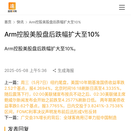
首页
快讯
Arm控股美股盘后跌幅扩大至10%
Arm控股美股盘后跌幅扩大至10%
Arm控股美股盘后跌幅扩大至10%。
2025-05-08 上午5:36
生成海报
上一篇：
周三（5月7日）纽约尾盘，美国10年期基准国债收益率跌
首
2.52个基点，报4.2694%，北京时间16:18刷新日高至4.3335%，
页
随后震荡下行，02:00美联储宣布按兵不动之后、02:30美联储主席
鲍威尔新闻发布会开始之前跌至4.2577%刷新日低。 两年期美债收
益率跌0.62个基点，报3.7765%，日内交投于3.8241%-3.7538%
区间，FOMC利率决议声明发布前后迅形成V形反转
快
下一篇：
广交会3%增长的背后：全球客商用订单力挺中国制造
讯
发表回复