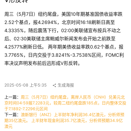
周三（5月7日）纽约尾盘，美国10年期基准国债收益率跌
首
2.52个基点，报4.2694%，北京时间16:18刷新日高至
页
4.3335%，随后震荡下行，02:00美联储宣布按兵不动之
后、02:30美联储主席鲍威尔新闻发布会开始之前跌至
4.2577%刷新日低。 两年期美债收益率跌0.62个基点，报
快
3.7765%，日内交投于3.8241%-3.7538%区间，FOMC利
讯
率决议声明发布前后迅形成V形反转。
公
2025-05-08 上午5:35
生成海报
司
上一篇：
周三（5月7日）纽约尾盘，离岸人民币（CNH）兑美元北
京时间04:59报7.2283元，较周二纽约尾盘跌185点，日内整体交投
于7.1892-7.2296元区间
时
下一篇：
澳新银行（ANZ）上半财年净利润36.4亿澳元，分析师预
尚
期35亿澳元。 上半财年现金利润35.7亿澳元，分析师预期34.9亿
澳元