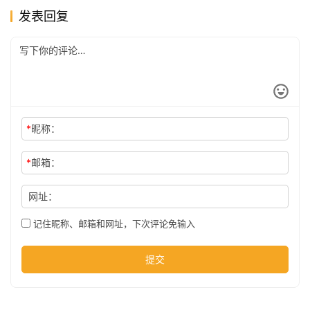
发表回复
科
技
*
昵称：
*
邮箱：
网址：
记住昵称、邮箱和网址，下次评论免输入
提交