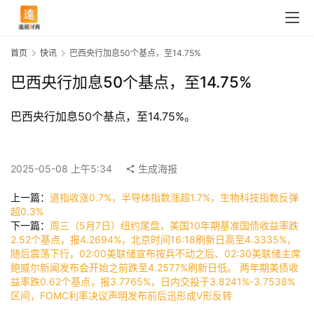
首页
快讯
巴西央行加息50个基点，至14.75%
巴西央行加息50个基点，至14.75%
巴西央行加息50个基点，至14.75%。
2025-05-08 上午5:34
生成海报
上一篇：
道指收涨0.7%，半导体指数涨超1.7%，生物科技指数反弹
首
超0.3%
页
下一篇：
周三（5月7日）纽约尾盘，美国10年期基准国债收益率跌
2.52个基点，报4.2694%，北京时间16:18刷新日高至4.3335%，
随后震荡下行，02:00美联储宣布按兵不动之后、02:30美联储主席
鲍威尔新闻发布会开始之前跌至4.2577%刷新日低。 两年期美债收
快
益率跌0.62个基点，报3.7765%，日内交投于3.8241%-3.7538%
讯
区间，FOMC利率决议声明发布前后迅形成V形反转