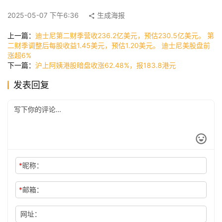
快
2025-05-07 下午6:36
生成海报
讯
上一篇：
迪士尼第二财季营收236.2亿美元，预估230.5亿美元。 第
二财季调整后每股收益1.45美元，预估1.20美元。 迪士尼美股盘前
涨超6%
公
下一篇：
沪上阿姨港股暗盘收涨62.48%，报183.8港元
司
发表回复
时
尚
*
昵称：
科
技
*
邮箱：
网址：