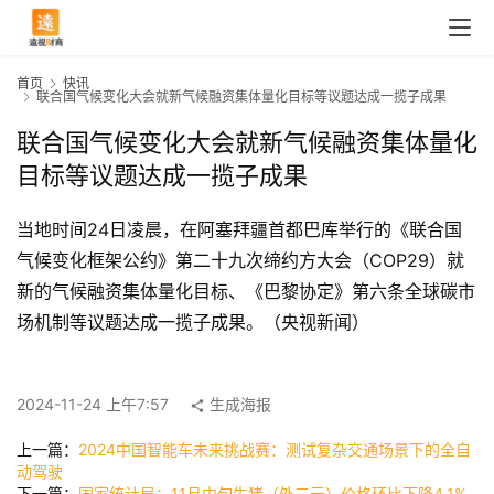
首页
快讯
联合国气候变化大会就新气候融资集体量化目标等议题达成一揽子成果
联合国气候变化大会就新气候融资集体量化
目标等议题达成一揽子成果
当地时间24日凌晨，在阿塞拜疆首都巴库举行的《联合国
气候变化框架公约》第二十九次缔约方大会（COP29）就
新的气候融资集体量化目标、《巴黎协定》第六条全球碳市
场机制等议题达成一揽子成果。（央视新闻）
首
页
2024-11-24 上午7:57
生成海报
上一篇：
2024中国智能车未来挑战赛：测试复杂交通场景下的全自
快
动驾驶
讯
下一篇：
国家统计局：11月中旬生猪（外三元）价格环比下降4.1%