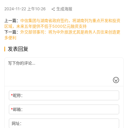
快
2024-11-22 上午10:26
生成海报
讯
上一篇：
中信集团与湖南省政府签约，将湖南列为重点开发和投资
区域，未来五年提供不低于5000亿元融资支持
下一篇：
外交部领事司：将为中外旅游尤其是商务人员往来创造更
公
多便利
司
发表回复
时
尚
*
昵称：
科
技
*
邮箱：
网址：