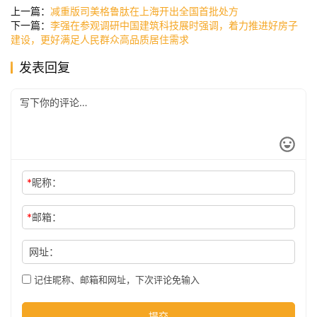
讯
上一篇：
减重版司美格鲁肽在上海开出全国首批处方
下一篇：
李强在参观调研中国建筑科技展时强调，着力推进好房子
建设，更好满足人民群众高品质居住需求
公
发表回复
司
时
尚
*
昵称：
科
*
邮箱：
技
网址：
记住昵称、邮箱和网址，下次评论免输入
提交