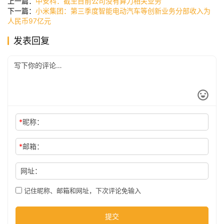
上一篇：
中安科：截至目前公司没有算力相关业务
讯
下一篇：
小米集团：第三季度智能电动汽车等创新业务分部收入为
人民币97亿元
发表回复
公
司
时
尚
*
昵称：
科
*
邮箱：
技
网址：
记住昵称、邮箱和网址，下次评论免输入
提交