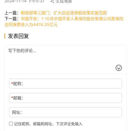
2024-11-14 下午5:37
生成海报
快
讯
上一篇：
财政部等三部门：扩大启运港退税政策实施范围
下一篇：
中国平安：1-10月中国平安人寿保险股份有限公司原保险
合同保费收入为4474.35亿元
公
发表回复
司
时
尚
*
昵称：
科
*
邮箱：
技
网址：
记住昵称、邮箱和网址，下次评论免输入