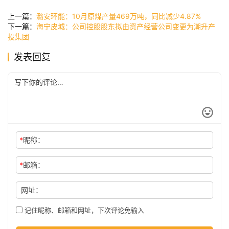
讯
上一篇：
潞安环能：10月原煤产量469万吨，同比减少4.87%
下一篇：
海宁皮城：公司控股股东拟由资产经营公司变更为潮升产
投集团
公
发表回复
司
时
尚
*
昵称：
科
*
邮箱：
技
网址：
记住昵称、邮箱和网址，下次评论免输入