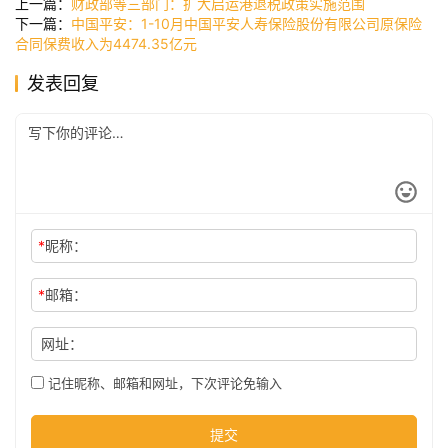
上一篇：
财政部等三部门：扩大启运港退税政策实施范围
讯
下一篇：
中国平安：1-10月中国平安人寿保险股份有限公司原保险
合同保费收入为4474.35亿元
发表回复
公
司
时
尚
*
昵称：
科
*
邮箱：
技
网址：
记住昵称、邮箱和网址，下次评论免输入
提交