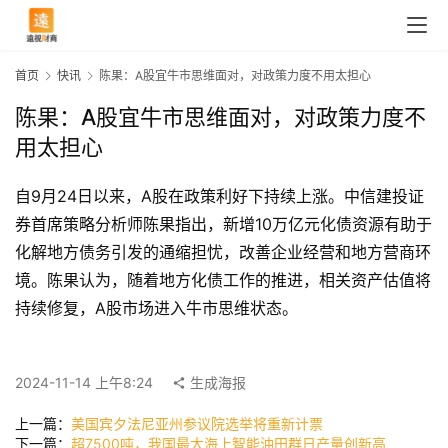
首页
快讯
陈果：A股宜牛市思维面对，对政策力度不用太担心
陈果：A股宜牛市思维面对，对政策力度不
用太担心
自9月24日以来，A股在政策利好下持续上涨。中信建投证
券首席策略分析师陈果指出，新增10万亿元化债资源有助于
化解地方债务引发的通缩担忧，改善企业经营和地方营商环
境。陈果认为，随着地方化债工作的推进，相关资产估值将
首
持续修复，A股市场进入牛市思维状态。
页
2024-11-14 上午8:24
生成海报
快
上一篇：
美国宾夕法尼亚州参议院选举将重新计票
讯
下一篇：
超7500吨，我国最大海上智能油田群日产量创新高