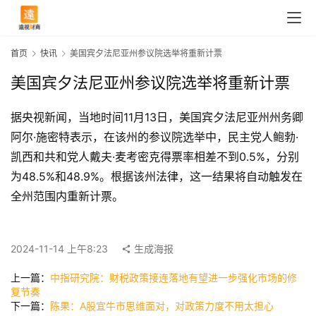
首页
快讯
美国宾夕法尼亚州参议院选举将重新计票
美国宾夕法尼亚州参议院选举将重新计票
据央视新闻，当地时间11月13日，美国宾夕法尼亚州州务卿
阿尔·施密特表示，在该州的参议院选举中，民主党人鲍勃·
凯西和共和党人戴夫·麦考密克得票率相差不到0.5%，分别
为48.5%和48.9%。根据该州法律，这一结果将自动触发在
全州范围内重新计票。
首
页
2024-11-14 上午8:23
生成海报
上一篇：
中指研究院：财税政策接连落地有望进一步强化市场的修
快
复节奏
讯
下一篇：
陈果：A股宜牛市思维面对，对政策力度不用太担心