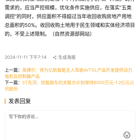
首
需求的，应当严控规模，优化条件实施供应，在落实“五类
页
调控”的同时，供应面积不得超过当年收回收购房地产用地
总面积的50%。收回收购土地用于民生领域和实体经济项目
快
的，不受上述限制。（自然资源部网站）
讯
2024-11-11 下午7:14
生成海报
公
上一篇：
英搏尔：将为亿航智能无人驾驶eVTOL产品开发提供动力
司
电机及控制器产品
下一篇：
ST先河：控股股东的关联方计划增持8000万元-1.2亿元公
司股份
时
发表回复
尚
科
技