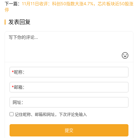
讯
下一篇：
11月11日收评：科创50指数大涨4.7%，芯片板块近50股涨
停
发表回复
公
司
时
尚
*
昵称：
*
邮箱：
科
技
网址：
记住昵称、邮箱和网址，下次评论免输入
提交