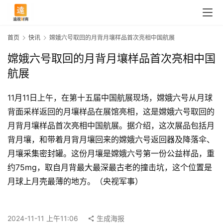
首页
快讯
嫦娥六号取回的月背月壤样品首次亮相中国航展
嫦娥六号取回的月背月壤样品首次亮相中国
航展
11月11日上午，在第十五届中国航展现场，嫦娥六号从月球
背面采样返回的月壤样品在展馆亮相，这是嫦娥六号取回的
月背月壤样品首次亮相中国航展。据介绍，这次展品包括月
背月壤，和带着月背月壤回来的嫦娥六号返回器及降落伞、
月壤采集密封罐。这份月壤是嫦娥六号第一份公益样品，重
首
约75mg，取自月背最大最深最古老的撞击坑，这个位置是
页
月球上月壳最薄的地方。（央视军事）
快
2024-11-11 上午11:06
生成海报