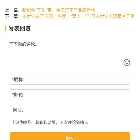
讯
上一篇：
新能源“车头”带，重庆汽车产业跑得快
下一篇：
支付宝崩了话题上热搜，“双十一”当日支付宝出现服务异常
发表回复
公
司
时
尚
*
昵称：
科
*
邮箱：
技
网址：
记住昵称、邮箱和网址，下次评论免输入
提交