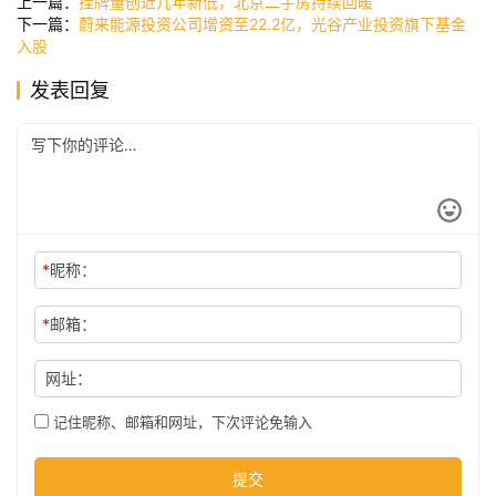
上一篇：
挂牌量创近几年新低，北京二手房持续回暖
讯
下一篇：
蔚来能源投资公司增资至22.2亿，光谷产业投资旗下基金
入股
发表回复
公
司
时
尚
*
昵称：
科
*
邮箱：
技
网址：
记住昵称、邮箱和网址，下次评论免输入
提交