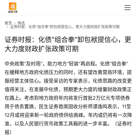
首页
快讯
证券时报：化债“组合拳”卸包袱提信心，更大力度财政扩张政策可期
证券时报：化债“组合拳”卸包袱提信心，更
大力度财政扩张政策可期
中央政策“及时雨”，助力地方“轻装”再启程。化债“组合拳”
在缓释地方政府化债压力的同时，还有望改善营商环境，提
振经营主体信心。接受采访的专家表示，化债思路的改变更
值得关注，在发展中化债，预期更大力度的增量财政政策正
在路上。考虑到地方政府年内将发行首批2万亿元专项债券
用于债务置换，民生证券首席固收分析师谭逸鸣表示，11至
12月或将迎来新一轮政府债供给高峰。年内或仍将有一次降
首
页
准，以及人民银行货币政策工具箱的进一步丰富。（证券时
报）