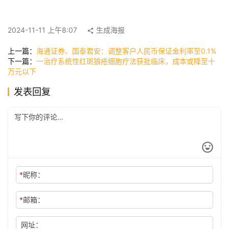
快
讯
2024-11-11 上午8:07
生成海报
上一篇：
海通证券、国泰君安：调整客户人民币保证金利率至0.1%
下一篇：
一治疗系统性红斑狼疮细胞疗法获批临床，成本或降至十
公
万元以下
司
发表回复
时
尚
科
*
昵称：
技
*
邮箱：
网址：