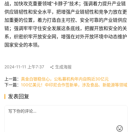
首
战，加快攻克重要领域“卡脖子”技术；强调着力提升产业链
页
供应链韧性和安全水平，把增强产业链韧性和竞争力放在更
加重要的位置，着力打造自主可控、安全可靠的产业链供应
链；强调牢牢守住安全发展这条底线，把握开放和安全的关
快
系，织密织牢开放安全网，增强在对外开放环境中动态维护
讯
国家安全的本领。
公
2024-11-11 上午7:37
生成海报
司
上一篇：
真金白银稳信心，公私募机构年内自购近30亿元
下一篇：
100亿美元！中印尼合作签新单，涉及食品、新能源等领域
时
发表回复
尚
科
技