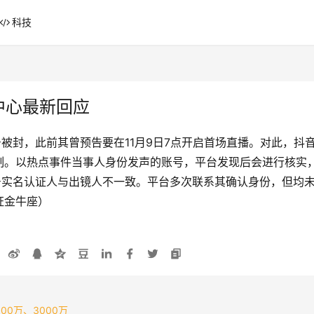
科技
中心最新回应
号被封，此前其曾预告要在11月9日7点开启首场直播。对此，
制。以热点事件当事人身份发声的账号，平台发现后会进行核实
号实名认证人与出镜人不一致。平台多次联系其确认身份，但均
证金牛座）
0万、3000万