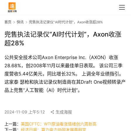
首页
快讯
兜售执法记录仪“AI时代计划”，Axon收涨超28%
兜售执法记录仪“AI时代计划”，Axon收涨
超28%
公共安全技术公司Axon Enterprise Inc.（AXON）收涨
28.68%，创2008年11月以来最佳单日表现。 该公司三季
度营收5.44亿美元，同比增长32%。 上调全年业绩指引。 
这家泰 瑟枪和执法记录仪制造商在其Draft One视频转录产
首
品上兜售“人工智能（AI）时代计划”。
页
2024-11-09 上午5:12
生成海报
快
上一篇：
美国CFTC：WTI原油看涨情绪创六周新高
讯
下一篇：
经济日报：算力电力协同发展两相宜