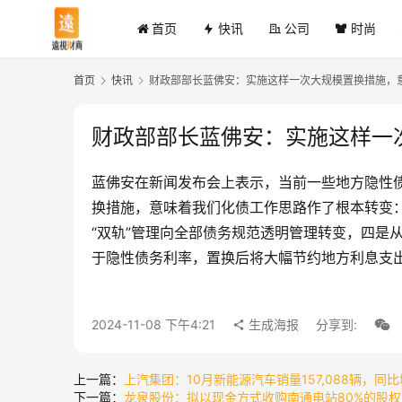
首页
快讯
公司
时尚
首页
快讯
财政部部长蓝佛安：实施这样一次大规模置换措施，
财政部部长蓝佛安：实施这样一
蓝佛安在新闻发布会上表示，当前一些地方隐性债
换措施，意味着我们化债工作思路作了根本转变
“双轨”管理向全部债务规范透明管理转变，四是
于隐性债务利率，置换后将大幅节约地方利息支出
2024-11-08 下午4:21
生成海报
分享到:
上一篇：
上汽集团：10月新能源汽车销量157,088辆，同比增
下一篇：
龙泉股份：拟以现金方式收购南通电站80%的股权