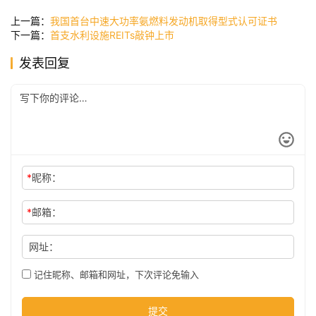
讯
上一篇：
我国首台中速大功率氨燃料发动机取得型式认可证书
下一篇：
首支水利设施REITs敲钟上市
发表回复
公
司
时
尚
*
昵称：
科
*
邮箱：
技
网址：
记住昵称、邮箱和网址，下次评论免输入
提交