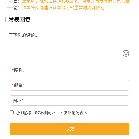
上一篇：
局地累计降水量将超100毫米，黑龙江再发暴雨红色预警
下一篇：
法国外交部建议该国公民尽量暂时离开伊朗
发表回复
公
司
时
尚
*
昵称：
*
邮箱：
科
技
网址：
记住昵称、邮箱和网址，下次评论免输入
提交