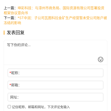
快
讯
上一篇：
坤彩科技：与漳州市商务局、国际资源有限公司签署投资
框架协议意向书
下一篇：
*ST中润：子公司瓦图科拉金矿生产经营暂未受公司账户被
冻结的影响
公
发表回复
司
时
尚
*
昵称：
科
技
*
邮箱：
网址：
记住昵称、邮箱和网址，下次评论免输入