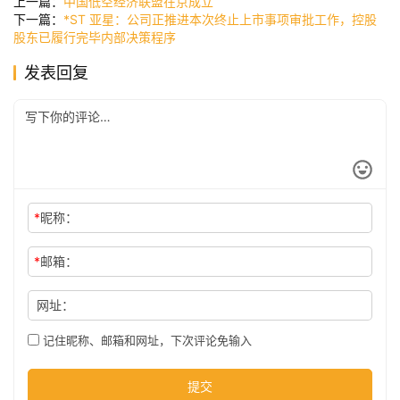
上一篇：
中国低空经济联盟在京成立
讯
下一篇：
*ST 亚星：公司正推进本次终止上市事项审批工作，控股
股东已履行完毕内部决策程序
发表回复
公
司
时
尚
*
昵称：
科
*
邮箱：
技
网址：
记住昵称、邮箱和网址，下次评论免输入
提交