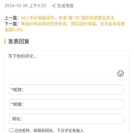
快
2024-10-26 上午5:22
生成海报
讯
上一篇：
MLF平价缩量续作，未来“量”“价”调控有望更加灵活
下一篇：
黄金价格本周创历史新高，随后回吐涨幅，现货金本周累
涨超0.9%
公
发表回复
司
时
尚
*
昵称：
科
技
*
邮箱：
网址：
记住昵称、邮箱和网址，下次评论免输入