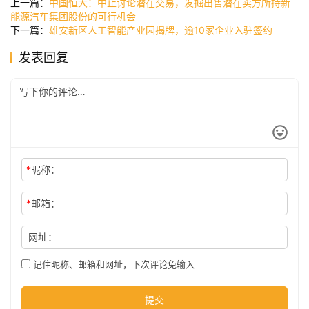
上一篇：
中国恒大：中止讨论潜在交易，发掘出售潜在卖方所持新
讯
能源汽车集团股份的可行机会
下一篇：
雄安新区人工智能产业园揭牌，逾10家企业入驻签约
发表回复
公
司
时
尚
*
昵称：
科
*
邮箱：
技
网址：
记住昵称、邮箱和网址，下次评论免输入
提交