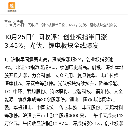
首页
快讯
10月25日午间收评：创业板指半日涨3.45%，光伏、锂电板块全线爆发
10月25日午间收评：创业板指半日涨
3.45%，光伏、锂电板块全线爆发
1、沪指早间震荡走高，深成指涨超2%，创业板指涨逾
3%，北证50指数涨超8%，续创历史新高。创投、深圳本地
股开盘大涨，力合科创、大众公用、复旦复华、电广传媒、
深康佳A、深赛格等涨停。光伏板块持续拉升，隆基绿能、
TCL中环、爱旭股份、钧达股份、宝馨科技、福莱特、大全
能源、协鑫集成等20余股涨停。锂电、固态电池概念走
强，华盛锂电、中国宝安、传艺科技、丰元股份、天赐材料
等涨停。沪深京三市上涨个股超4600只，上午半天成交1.12
万亿元。午间收盘沪指涨0.82%，深成指涨2.1%，创业板涨
首