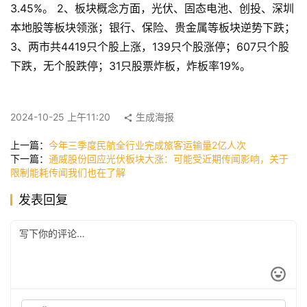
页
3.45%。 2、板块概念方面，光伏、固态电池、创投、深圳
本地股等板块领涨；银行、保险、贵金属等板块逆势下跌； 
3、两市共4419只个股上涨，139只个股涨停；607只个股
快
下跌，无个股跌停；31只股票炸板，炸板率19%。
讯
2024-10-25 上午11:20
生成海报
公
上一篇：
今年三季度民航全行业完成旅客运输量2亿人次
司
下一篇：
通威股份回应光伏板块大涨：可能受近期传闻影响，关于
限制能耗传闻我们也在了解
发表回复
时
尚
科
技