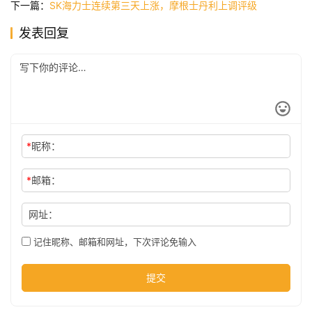
下一篇：
SK海力士连续第三天上涨，摩根士丹利上调评级
发表回复
公
司
时
尚
*
昵称：
*
邮箱：
科
技
网址：
记住昵称、邮箱和网址，下次评论免输入
提交