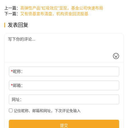
讯
上一篇：
高弹性产品“虹吸效应”显现，基金公司快速布局
下一篇：
又有债基宣布清盘，机构资金回流股基
发表回复
公
司
时
尚
*
昵称：
科
*
邮箱：
技
网址：
记住昵称、邮箱和网址，下次评论免输入
提交